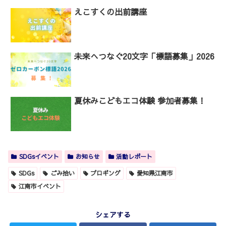
えこすくの出前講座
未来へつなぐ20文字「標語募集」2026
夏休みこどもエコ体験 参加者募集！
SDGsイベント
お知らせ
活動レポート
SDGs
ごみ拾い
プロギング
愛知県江南市
江南市イベント
シェアする