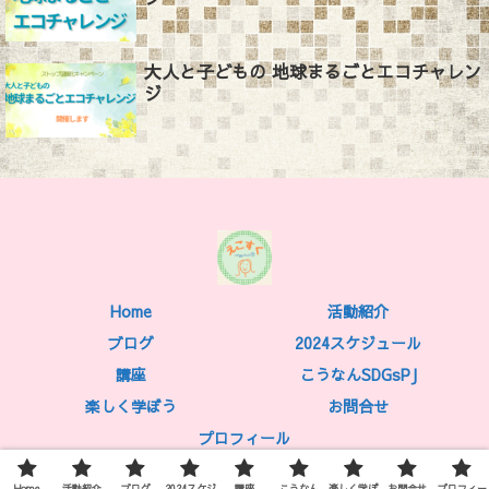
大人と子どもの 地球まるごとエコチャレン
ジ
Home
活動紹介
ブログ
2024スケジュール
講座
こうなんSDGsPJ
楽しく学ぼう
お問合せ
プロフィール
© 2021 えこすく.
Home
活動紹介
ブログ
2024スケジ
講座
こうなん
楽しく学ぼ
お問合せ
プロフィー