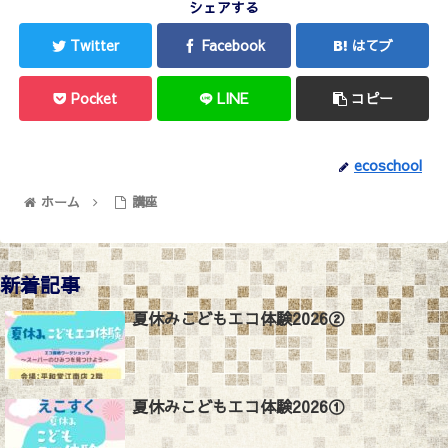
シェアする
Twitter
Facebook
はてブ
Pocket
LINE
コピー
ecoschool
ホーム
講座
新着記事
夏休みこどもエコ体験2026②
夏休みこどもエコ体験2026①