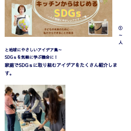
①
～
人
と地球にやさしいアイデア集～
SDGｓを気軽に学ぶ機会に！
家庭でSDGｓに取り組むアイデアをたくさん紹介しま
す。