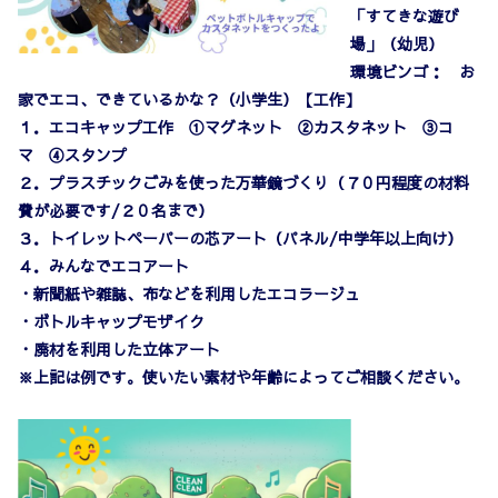
「すてきな遊び
場」（幼児）
環境ビンゴ： お
家でエコ、できているかな？（小学生）【工作】
１．エコキャップ工作 ①マグネット ②カスタネット ③コ
マ ④スタンプ
２．プラスチックごみを使った万華鏡づくり（７０円程度の材料
費が必要です/２０名まで）
３．トイレットペーパーの芯アート（パネル/中学年以上向け）
４．みんなでエコアート
・新聞紙や雑誌、布などを利用したエコラージュ
・ボトルキャップモザイク
・廃材を利用した立体アート
※上記は例です。使いたい素材や年齢によってご相談ください。